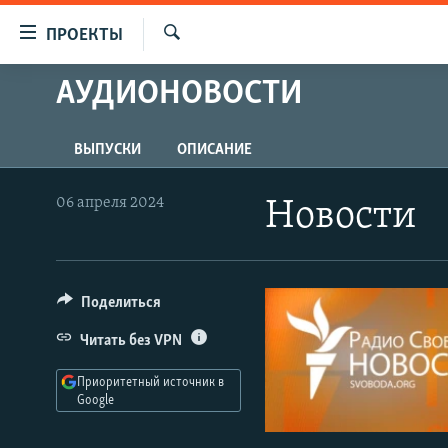
Ссылки
ПРОЕКТЫ
для
Искать
упрощенного
АУДИОНОВОСТИ
ПРОГРАММЫ
доступа
ПОДКАСТЫ
Вернуться
ВЫПУСКИ
ОПИСАНИЕ
АВТОРСКИЕ ПРОЕКТЫ
к
основному
ЦИТАТЫ СВОБОДЫ
06 апреля 2024
Новости
содержанию
МНЕНИЯ
Вернутся
КУЛЬТУРА
к
главной
Поделиться
IDEL.РЕАЛИИ
навигации
КАВКАЗ.РЕАЛИИ
Читать без VPN
Вернутся
к
СЕВЕР.РЕАЛИИ
Приоритетный источник в
поиску
Google
СИБИРЬ.РЕАЛИИ