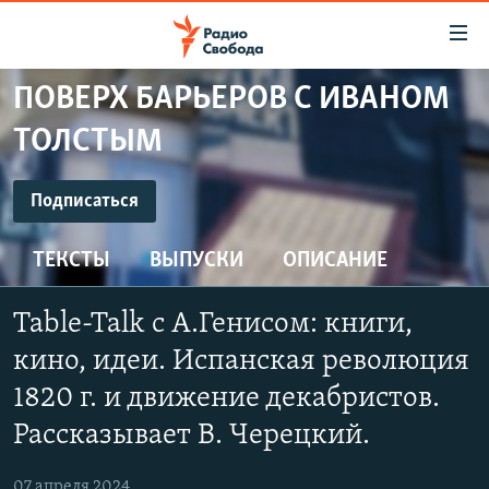
Ссылки
для
упрощенного
ПОВЕРХ БАРЬЕРОВ С ИВАНОМ
ПРОГРАММЫ
доступа
ТОЛСТЫМ
ПОДКАСТЫ
Вернуться
к
ПОДПИСАТЬСЯ
АВТОРСКИЕ ПРОЕКТЫ
Подписаться
основному
ЦИТАТЫ СВОБОДЫ
содержанию
ТЕКСТЫ
ВЫПУСКИ
ОПИСАНИЕ
YouTube
Вернутся
МНЕНИЯ
к
КУЛЬТУРА
Table-Talk с А.Генисом: книги,
главной
Подписаться
навигации
IDEL.РЕАЛИИ
кино, идеи. Испанская революция
Вернутся
КАВКАЗ.РЕАЛИИ
1820 г. и движение декабристов.
к
СЕВЕР.РЕАЛИИ
Рассказывает В. Черецкий.
поиску
СИБИРЬ.РЕАЛИИ
07 апреля 2024