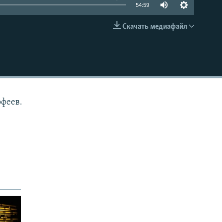
54:59
Скачать медиафайл
EMBED
офеев.