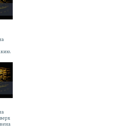
.
на
акию.
на
оверх
енена