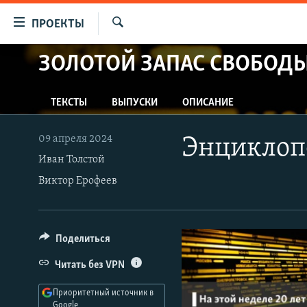
Ссылки
ПРОЕКТЫ
для
Искать
упрощенного
ЗОЛОТОЙ ЗАПАС СВОБОД
ПРОГРАММЫ
доступа
ПОДКАСТЫ
Вернуться
ТЕКСТЫ
ВЫПУСКИ
ОПИСАНИЕ
АВТОРСКИЕ ПРОЕКТЫ
к
основному
ЦИТАТЫ СВОБОДЫ
09 апреля 2024
Энциклопе
содержанию
МНЕНИЯ
Иван Толстой
Вернутся
Виктор Ерофеев
КУЛЬТУРА
к
главной
IDEL.РЕАЛИИ
навигации
КАВКАЗ.РЕАЛИИ
Вернутся
Поделиться
к
СЕВЕР.РЕАЛИИ
Читать без VPN
поиску
СИБИРЬ.РЕАЛИИ
Приоритетный источник в
Google