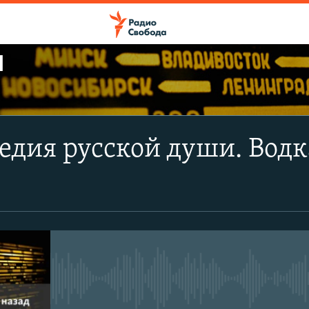
Ы
ПОДПИСАТЬСЯ
дия русской души. Водк
Apple Podcasts
CastBox
Подписаться
No media source currently avail