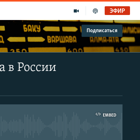
ЭФИР
Подписаться
а в России
EMBED
able