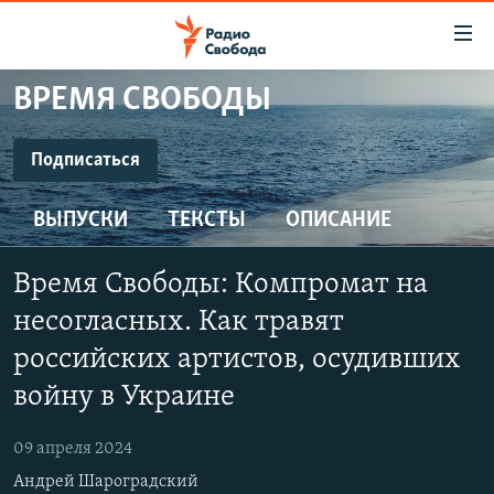
Ссылки
для
упрощенного
ВРЕМЯ СВОБОДЫ
ПРОГРАММЫ
доступа
ПОДКАСТЫ
Подписаться
Вернуться
к
ПОДПИСАТЬСЯ
АВТОРСКИЕ ПРОЕКТЫ
основному
ВЫПУСКИ
ТЕКСТЫ
ОПИСАНИЕ
ЦИТАТЫ СВОБОДЫ
содержанию
SoundCloud
Вернутся
МНЕНИЯ
Время Свободы: Компромат на
к
КУЛЬТУРА
несогласных. Как травят
главной
CastBox
навигации
IDEL.РЕАЛИИ
российских артистов, осудивших
Вернутся
войну в Украине
КАВКАЗ.РЕАЛИИ
YouTube
к
СЕВЕР.РЕАЛИИ
поиску
09 апреля 2024
Подписаться
СИБИРЬ.РЕАЛИИ
Андрей Шароградский