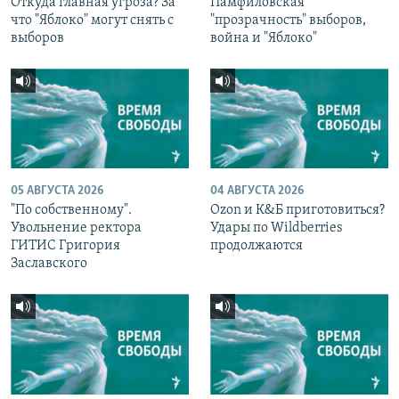
Откуда главная угроза? За
Памфиловская
что "Яблоко" могут снять с
"прозрачность" выборов,
выборов
война и "Яблоко"
05 АВГУСТА 2026
04 АВГУСТА 2026
"По собственному".
Ozon и К&Б приготовиться?
Увольнение ректора
Удары по Wildberries
ГИТИС Григория
продолжаются
Заславского