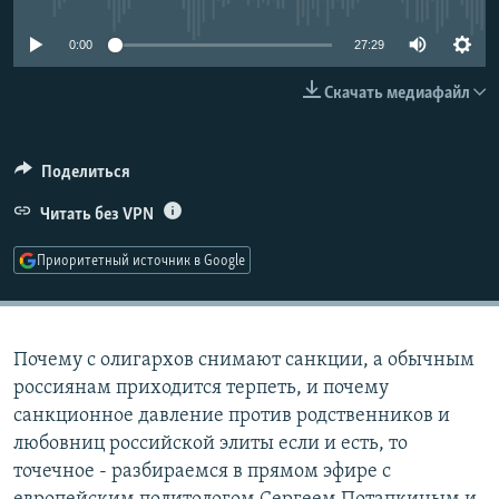
РАСПИСАНИЕ ВЕЩАНИЯ
0:00
27:29
ПОДПИШИТЕСЬ НА РАССЫЛКУ
Скачать медиафайл
СОЦИАЛЬНЫЕ СЕТИ
Поделиться
Читать без VPN
Приоритетный источник в Google
Все сайты РСЕ/РС
Почему с олигархов снимают санкции, а обычным
россиянам приходится терпеть, и почему
санкционное давление против родственников и
любовниц российской элиты если и есть, то
точечное - разбираемся в прямом эфире с