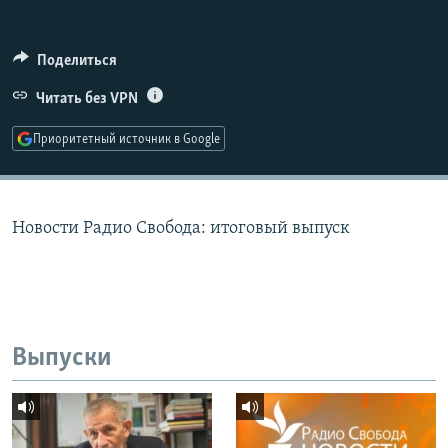
РАСПИСАНИЕ ВЕЩАНИЯ
ПОДПИШИТЕСЬ НА РАССЫЛКУ
Поделиться
Читать без VPN
СОЦИАЛЬНЫЕ СЕТИ
Приоритетный источник в Google
Новости Радио Свобода: итоговый выпуск
Все сайты РСЕ/РС
Выпуски