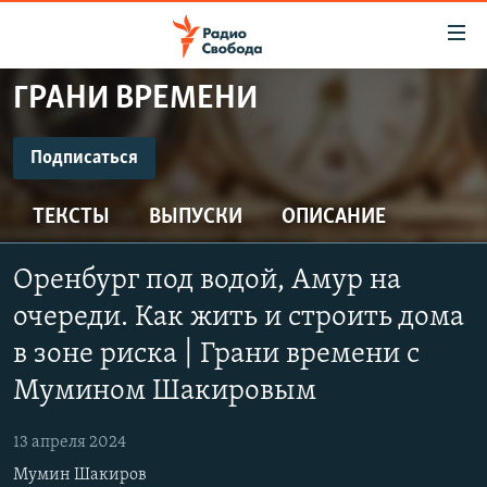
Ссылки
для
упрощенного
ГРАНИ ВРЕМЕНИ
ПРОГРАММЫ
доступа
ПОДКАСТЫ
Подписаться
Вернуться
к
ПОДПИСАТЬСЯ
АВТОРСКИЕ ПРОЕКТЫ
основному
ТЕКСТЫ
ВЫПУСКИ
ОПИСАНИЕ
ЦИТАТЫ СВОБОДЫ
содержанию
Spotify
Вернутся
МНЕНИЯ
Оренбург под водой, Амур на
к
КУЛЬТУРА
очереди. Как жить и строить дома
главной
CastBox
навигации
IDEL.РЕАЛИИ
в зоне риска | Грани времени с
Вернутся
Мумином Шакировым
КАВКАЗ.РЕАЛИИ
Подписаться
к
СЕВЕР.РЕАЛИИ
поиску
13 апреля 2024
СИБИРЬ.РЕАЛИИ
Мумин Шакиров