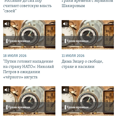
"Россияне до сих пор
Грани времени с Мумином
считают советскую власть
Шакировым
"своей"
18 ИЮЛЯ 2026
11 ИЮЛЯ 2026
"Путин готовит нападение
Дима Зицер о свободе,
на страну НАТО»: Николай
страхе и насилии
Петров в ожидании
«чёрного» августа