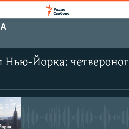
МА
 Нью-Йорка: четвероног
No media source currently avail