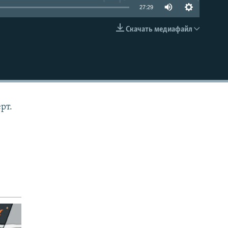
27:29
Скачать медиафайл
EMBED
рт.