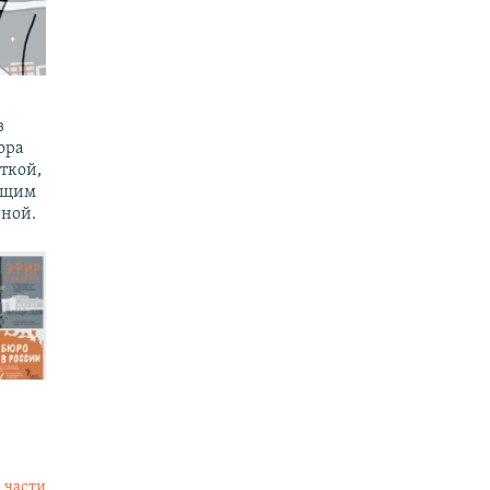
з
ора
ткой,
ущим
ной.
 части