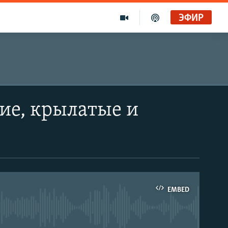
ЭФИР
ие, крылатые и
EMBED
able