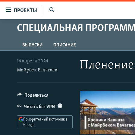
Ссылки
ПРОЕКТЫ
для
Искать
упрощенного
СПЕЦИАЛЬНАЯ ПРОГРАМ
ПРОГРАММЫ
доступа
ПОДКАСТЫ
Вернуться
ВЫПУСКИ
ОПИСАНИЕ
АВТОРСКИЕ ПРОЕКТЫ
к
основному
ЦИТАТЫ СВОБОДЫ
14 апреля 2024
Пленение
содержанию
Майрбек Вачагаев
МНЕНИЯ
Вернутся
КУЛЬТУРА
к
главной
IDEL.РЕАЛИИ
Поделиться
навигации
КАВКАЗ.РЕАЛИИ
Вернутся
Читать без VPN
к
СЕВЕР.РЕАЛИИ
поиску
Приоритетный источник в
СИБИРЬ.РЕАЛИИ
Google