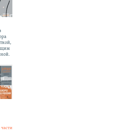
з
ора
ткой,
ущим
ной.
 части