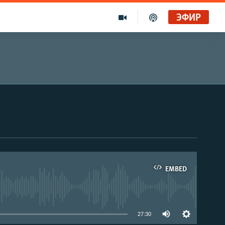
ЭФИР
EMBED
able
27:30