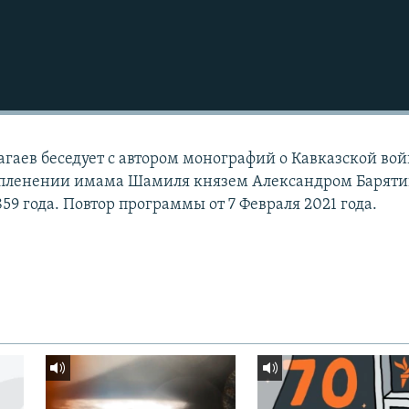
гаев беседует с автором монографий о Кавказской во
 пленении имама Шамиля князем Александром Барят
859 года. Повтор программы от 7 Февраля 2021 года.