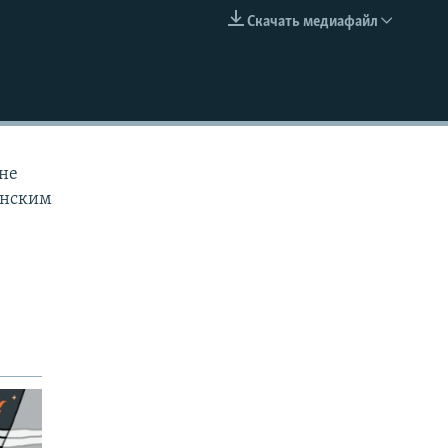
Скачать медиафайл
EMBED
йне
инским