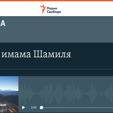
МА
 имама Шамиля
No media source currently avail
0:00