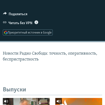
РАСПИСАНИЕ ВЕЩАНИЯ
ПОДПИШИТЕСЬ НА РАССЫЛКУ
Поделиться
Читать без VPN
СОЦИАЛЬНЫЕ СЕТИ
Приоритетный источник в Google
Новости Радио Свобода: точность, оперативность,
Все сайты РСЕ/РС
беспристрастность
Выпуски