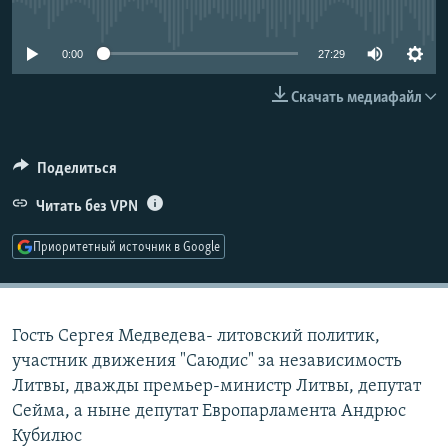
No media source currently available
РАСПИСАНИЕ ВЕЩАНИЯ
ПОДПИШИТЕСЬ НА РАССЫЛКУ
0:00
27:29
Скачать медиафайл
СОЦИАЛЬНЫЕ СЕТИ
Поделиться
Читать без VPN
Все сайты РСЕ/РС
Приоритетный источник в Google
Гость Сергея Медведева- литовский политик,
участник движения "Саюдис" за независимость
Литвы, дважды премьер-министр Литвы, депутат
Сейма, а ныне депутат Европарламента Андрюс
Кубилюс