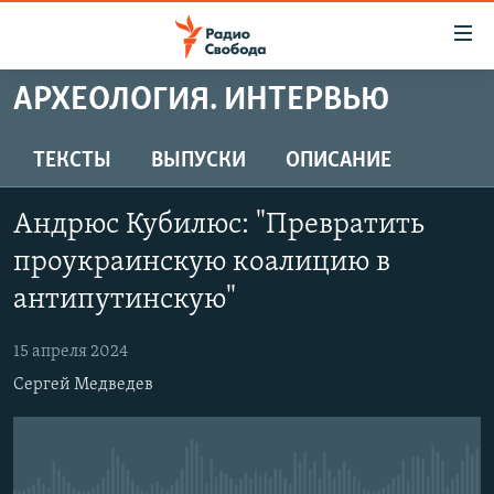
Ссылки
для
упрощенного
АРХЕОЛОГИЯ. ИНТЕРВЬЮ
ПРОГРАММЫ
доступа
ПОДКАСТЫ
ТЕКСТЫ
ВЫПУСКИ
ОПИСАНИЕ
Вернуться
к
АВТОРСКИЕ ПРОЕКТЫ
основному
Андрюс Кубилюс: "Превратить
ЦИТАТЫ СВОБОДЫ
содержанию
проукраинскую коалицию в
Вернутся
МНЕНИЯ
антипутинскую"
к
КУЛЬТУРА
главной
15 апреля 2024
навигации
IDEL.РЕАЛИИ
Вернутся
Сергей Медведев
КАВКАЗ.РЕАЛИИ
к
СЕВЕР.РЕАЛИИ
поиску
СИБИРЬ.РЕАЛИИ