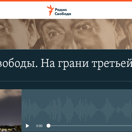
ПОДПИСАТЬСЯ
ободы. На грани третье
Apple Podcasts
Spotify
CastBox
No media source currently avail
YouTube
0:00