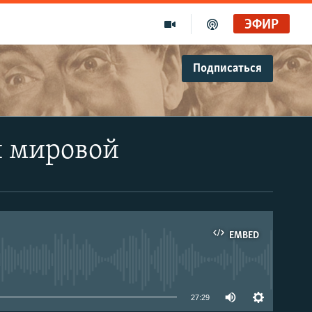
ЭФИР
Подписаться
й мировой
EMBED
able
27:29