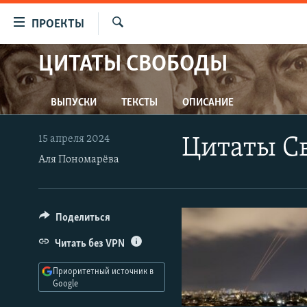
Ссылки
ПРОЕКТЫ
для
Искать
упрощенного
ЦИТАТЫ СВОБОДЫ
ПРОГРАММЫ
доступа
ПОДКАСТЫ
Вернуться
ВЫПУСКИ
ТЕКСТЫ
ОПИСАНИЕ
АВТОРСКИЕ ПРОЕКТЫ
к
основному
ЦИТАТЫ СВОБОДЫ
15 апреля 2024
Цитаты Св
содержанию
МНЕНИЯ
Аля Пономарёва
Вернутся
КУЛЬТУРА
к
главной
IDEL.РЕАЛИИ
Поделиться
навигации
КАВКАЗ.РЕАЛИИ
Вернутся
Читать без VPN
к
СЕВЕР.РЕАЛИИ
поиску
Приоритетный источник в
СИБИРЬ.РЕАЛИИ
Google