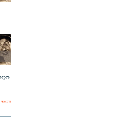
мерть
 части