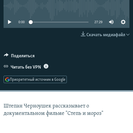
РАСПИСАНИЕ ВЕЩАНИЯ
No media source currently available
ПОДПИШИТЕСЬ НА РАССЫЛКУ
0:00
27:29
СОЦИАЛЬНЫЕ СЕТИ
Скачать медиафайл
Поделиться
Читать без VPN
Все сайты РСЕ/РС
Приоритетный источник в Google
Штепан Черноушек рассказывает о
документальном фильме "Степь и мороз"