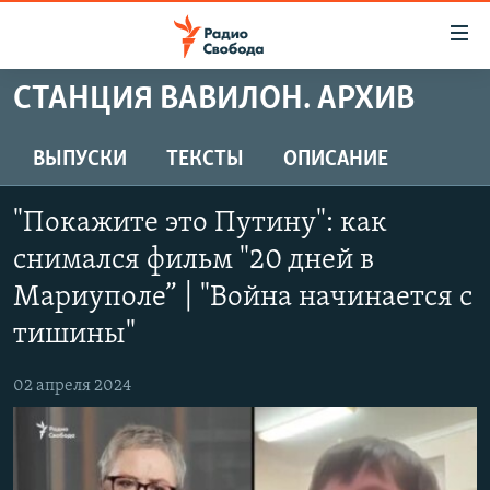
Ссылки
для
упрощенного
СТАНЦИЯ ВАВИЛОН. АРХИВ
ПРОГРАММЫ
доступа
ПОДКАСТЫ
ВЫПУСКИ
ТЕКСТЫ
ОПИСАНИЕ
Вернуться
к
АВТОРСКИЕ ПРОЕКТЫ
основному
"Покажите это Путину": как
ЦИТАТЫ СВОБОДЫ
содержанию
снимался фильм "20 дней в
Вернутся
МНЕНИЯ
Мариуполе” | "Война начинается с
к
КУЛЬТУРА
главной
тишины"
навигации
IDEL.РЕАЛИИ
Вернутся
02 апреля 2024
КАВКАЗ.РЕАЛИИ
к
СЕВЕР.РЕАЛИИ
поиску
СИБИРЬ.РЕАЛИИ