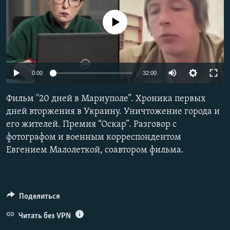
РАСПИСАНИЕ ВЕЩАНИЯ
No media source currently available
ПОДПИШИТЕСЬ НА РАССЫЛКУ
СОЦИАЛЬНЫЕ СЕТИ
Auto
0:00
32:00
240p
Фильм "20 дней в Мариуполе”. Хроника первых
360p
дней вторжения в Украину. Уничтожение города и
его жителей. Премия “Оскар”. Разговор с
Все сайты РСЕ/РС
480p
Auto
240p
360p
480p
фотографом и военным корреспондентом
720p
Евгением Малолеткой, соавтором фильма.
720p
1080p
1080p
Поделиться
Читать без VPN