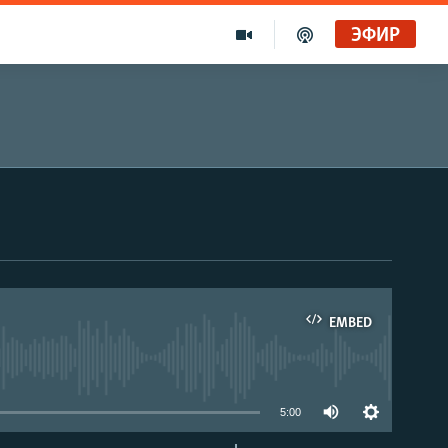
ЭФИР
EMBED
able
5:00