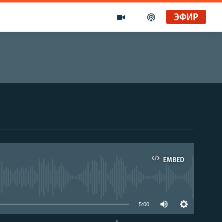
ЭФИР
EMBED
able
5:00