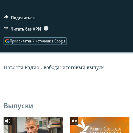
РАСПИСАНИЕ ВЕЩАНИЯ
ПОДПИШИТЕСЬ НА РАССЫЛКУ
Поделиться
Читать без VPN
СОЦИАЛЬНЫЕ СЕТИ
Приоритетный источник в Google
Новости Радио Свобода: итоговый выпуск
Все сайты РСЕ/РС
Выпуски