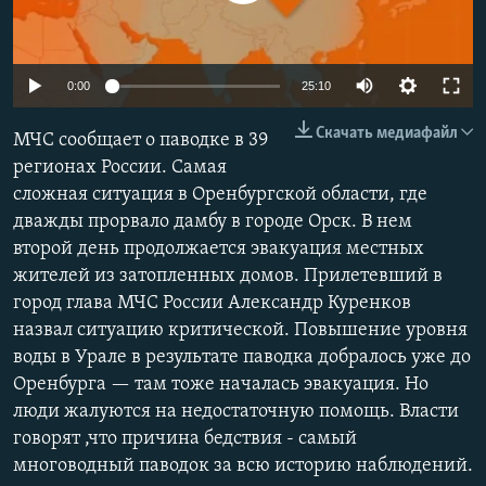
РАСПИСАНИЕ ВЕЩАНИЯ
ПОДПИШИТЕСЬ НА РАССЫЛКУ
Auto
0:00
25:10
СОЦИАЛЬНЫЕ СЕТИ
240p
Скачать медиафайл
МЧС сообщает о паводке в 39
360p
регионах России. Самая
сложная ситуация в Оренбургской области, где
480p
Auto
240p
360p
480p
дважды прорвало дамбу в городе Орск. В нем
720p
второй день продолжается эвакуация местных
720p
1080p
Все сайты РСЕ/РС
1080p
жителей из затопленных домов. Прилетевший в
город глава МЧС России Александр Куренков
назвал ситуацию критической. Повышение уровня
воды в Урале в результате паводка добралось уже до
Оренбурга — там тоже началась эвакуация. Но
люди жалуются на недостаточную помощь. Власти
говорят ,что причина бедствия - самый
многоводный паводок за всю историю наблюдений.