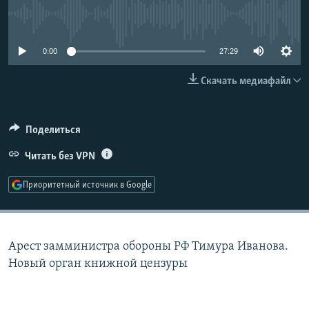
РАСПИСАНИЕ ВЕЩАНИЯ
No media source currently available
ПОДПИШИТЕСЬ НА РАССЫЛКУ
0:00
27:29
СОЦИАЛЬНЫЕ СЕТИ
Скачать медиафайл
Поделиться
Читать без VPN
Все сайты РСЕ/РС
Приоритетный источник в Google
Арест замминистра обороны РФ Тимура Иванова.
Новый орган книжной цензуры