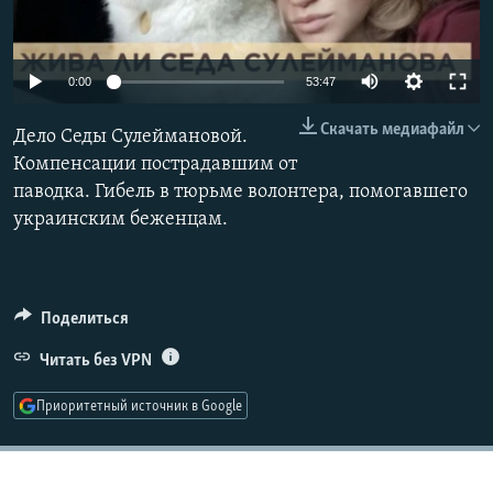
РАСПИСАНИЕ ВЕЩАНИЯ
ПОДПИШИТЕСЬ НА РАССЫЛКУ
Auto
0:00
53:47
240p
СОЦИАЛЬНЫЕ СЕТИ
Скачать медиафайл
Дело Седы Сулеймановой.
360p
Компенсации пострадавшим от
паводка. Гибель в тюрьме волонтера, помогавшего
480p
Auto
240p
360p
480p
украинским беженцам.
720p
720p
1080p
Все сайты РСЕ/РС
1080p
Поделиться
Читать без VPN
Приоритетный источник в Google