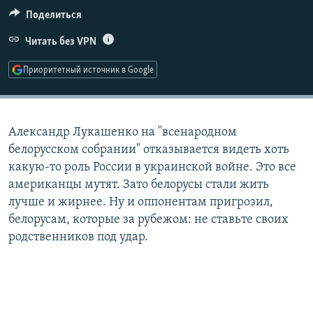
РАСПИСАНИЕ ВЕЩАНИЯ
Поделиться
ПОДПИШИТЕСЬ НА РАССЫЛКУ
Читать без VPN
Приоритетный источник в Google
СОЦИАЛЬНЫЕ СЕТИ
Александр Лукашенко на "всенародном
белорусском собрании" отказывается видеть хоть
какую-то роль России в украинской войне. Это все
Все сайты РСЕ/РС
американцы мутят. Зато белорусы стали жить
лучше и жирнее. Ну и оппонентам пригрозил,
белорусам, которые за рубежом: не ставьте своих
родственников под удар.