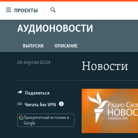
Ссылки
ПРОЕКТЫ
для
Искать
упрощенного
АУДИОНОВОСТИ
ПРОГРАММЫ
доступа
ПОДКАСТЫ
Вернуться
ВЫПУСКИ
ОПИСАНИЕ
АВТОРСКИЕ ПРОЕКТЫ
к
основному
ЦИТАТЫ СВОБОДЫ
28 апреля 2024
Новости
содержанию
МНЕНИЯ
Вернутся
КУЛЬТУРА
к
главной
Поделиться
IDEL.РЕАЛИИ
навигации
КАВКАЗ.РЕАЛИИ
Читать без VPN
Вернутся
к
СЕВЕР.РЕАЛИИ
Приоритетный источник в
поиску
Google
СИБИРЬ.РЕАЛИИ