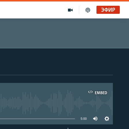
ЭФИР
EMBED
able
5:00