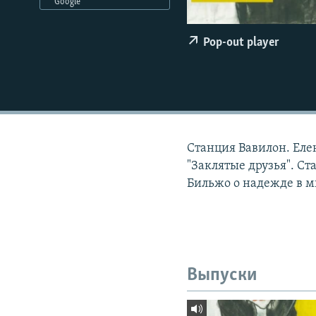
РАСПИСАНИЕ ВЕЩАНИЯ
Google
ПОДПИШИТЕСЬ НА РАССЫЛКУ
Pop-out player
Станция Вавилон. Еле
"Заклятые друзья". Ст
Бильжо о надежде в м
Выпуски