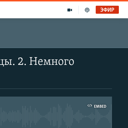
ЭФИР
цы. 2. Немного
EMBED
able