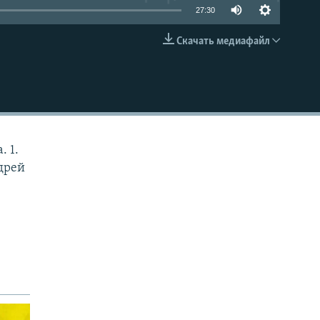
27:30
Скачать медиафайл
EMBED
. 1.
ндрей