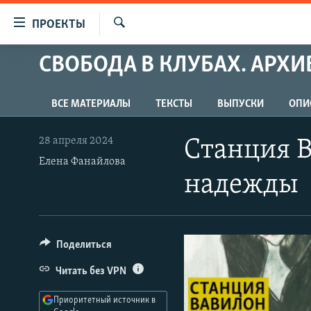
Ссылки
ПРОЕКТЫ
для
Искать
упрощенного
СВОБОДА В КЛУБАХ. АРХИ
ПРОГРАММЫ
доступа
ПОДКАСТЫ
Вернуться
ВСЕ МАТЕРИАЛЫ
ТЕКСТЫ
ВЫПУСКИ
ОПИ
АВТОРСКИЕ ПРОЕКТЫ
к
основному
ЦИТАТЫ СВОБОДЫ
28 апреля 2024
Станция В
содержанию
Елена Фанайлова
МНЕНИЯ
Вернутся
надежды
КУЛЬТУРА
к
главной
IDEL.РЕАЛИИ
навигации
КАВКАЗ.РЕАЛИИ
Вернутся
Поделиться
к
СЕВЕР.РЕАЛИИ
Читать без VPN
поиску
СИБИРЬ.РЕАЛИИ
Приоритетный источник в