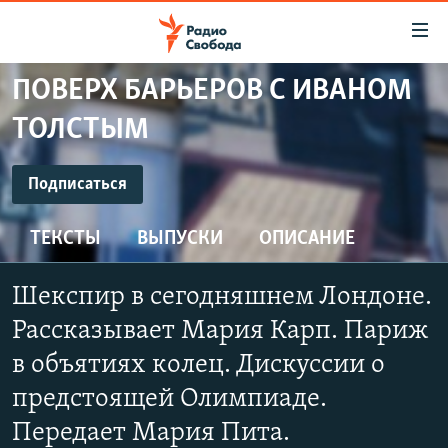
Ссылки
для
упрощенного
ПОВЕРХ БАРЬЕРОВ С ИВАНОМ
ПРОГРАММЫ
доступа
ТОЛСТЫМ
ПОДКАСТЫ
Вернуться
к
ПОДПИСАТЬСЯ
АВТОРСКИЕ ПРОЕКТЫ
Подписаться
основному
ЦИТАТЫ СВОБОДЫ
содержанию
ТЕКСТЫ
ВЫПУСКИ
ОПИСАНИЕ
YouTube
Вернутся
МНЕНИЯ
к
КУЛЬТУРА
Шекспир в сегодняшнем Лондоне.
главной
Подписаться
навигации
IDEL.РЕАЛИИ
Рассказывает Мария Карп. Париж
Вернутся
КАВКАЗ.РЕАЛИИ
в объятиях колец. Дискуссии о
к
СЕВЕР.РЕАЛИИ
предстоящей Олимпиаде.
поиску
Передает Мария Пита.
СИБИРЬ.РЕАЛИИ