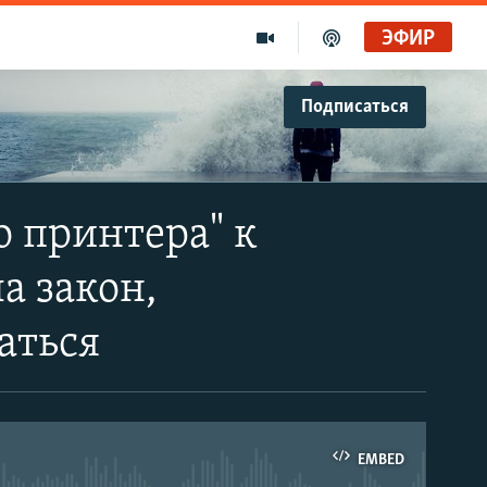
ЭФИР
Подписаться
о принтера" к
а закон,
аться
EMBED