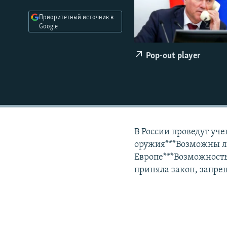
РАСПИСАНИЕ ВЕЩАНИЯ
Приоритетный источник в
ПОДПИШИТЕСЬ НА РАССЫЛКУ
Google
Pop-out player
В России проведут уч
оружия***Возможны л
Европе***Возможность
приняла закон, запр