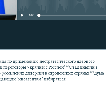
No media source currently avail
Подписаться
0:00
ения по применению нестратегического ядерного
и переговоры Украины с Россией***Си Цзиньпин в
 российских диверсий в европейских странах***Дума
ещающий "иноагентам" избираться