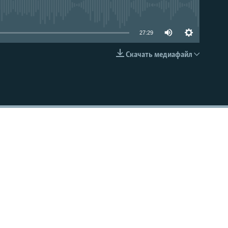
able
27:29
Скачать медиафайл
EMBED