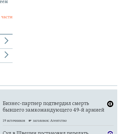
реем
 части