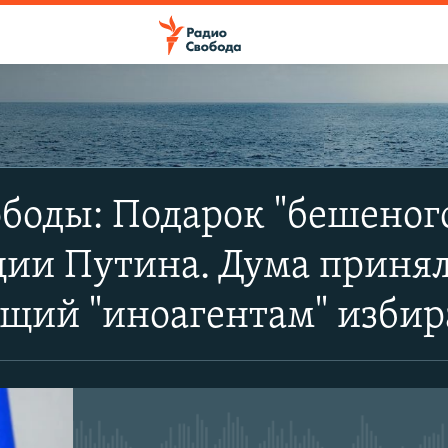
ПОДПИСАТЬСЯ
боды: Подарок "бешеног
Apple Podcasts
ии Путина. Дума принял
SoundCloud
щий "иноагентам" избир
CastBox
YouTube