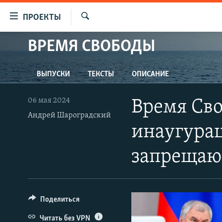
Ссылки
ПРОЕКТЫ
для
Искать
упрощенного
ВРЕМЯ СВОБОДЫ
ПРОГРАММЫ
доступа
ПОДКАСТЫ
Вернуться
ВЫПУСКИ
ТЕКСТЫ
ОПИСАНИЕ
АВТОРСКИЕ ПРОЕКТЫ
к
основному
ЦИТАТЫ СВОБОДЫ
06 мая 2024
Время Сво
содержанию
МНЕНИЯ
Андрей Шароградский
Вернутся
инаугурац
КУЛЬТУРА
к
главной
IDEL.РЕАЛИИ
запрещаю
навигации
КАВКАЗ.РЕАЛИИ
Вернутся
к
СЕВЕР.РЕАЛИИ
поиску
Поделиться
СИБИРЬ.РЕАЛИИ
Читать без VPN