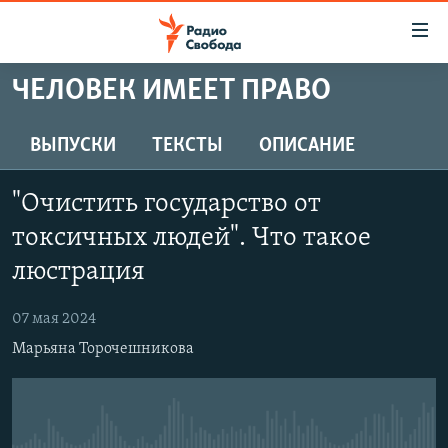
Ссылки
для
упрощенного
ЧЕЛОВЕК ИМЕЕТ ПРАВО
ПРОГРАММЫ
доступа
ПОДКАСТЫ
ВЫПУСКИ
ТЕКСТЫ
ОПИСАНИЕ
Вернуться
к
АВТОРСКИЕ ПРОЕКТЫ
основному
"Очистить государство от
ЦИТАТЫ СВОБОДЫ
содержанию
токсичных людей". Что такое
Вернутся
МНЕНИЯ
люстрация
к
КУЛЬТУРА
главной
07 мая 2024
навигации
IDEL.РЕАЛИИ
Вернутся
Марьяна Торочешникова
КАВКАЗ.РЕАЛИИ
к
СЕВЕР.РЕАЛИИ
поиску
СИБИРЬ.РЕАЛИИ