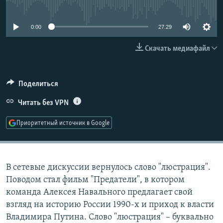
No media source currently available
РАСПИСАНИЕ ВЕЩАНИЯ
ПОДПИШИТЕСЬ НА РАССЫЛКУ
0:00
27:29
Скачать медиафайл
СОЦИАЛЬНЫЕ СЕТИ
Поделиться
Читать без VPN
Все сайты РСЕ/РС
Приоритетный источник в Google
В сетевые дискуссии вернулось слово "люстрация".
Поводом стал фильм "Предатели", в котором
команда Алексея Навального предлагает свой
взгляд на историю России 1990-х и приход к власти
Владимира Путина. Слово "люстрация" – буквально