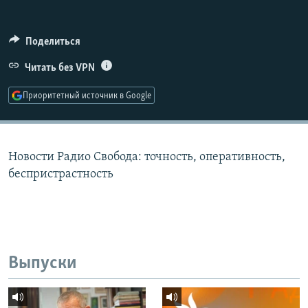
РАСПИСАНИЕ ВЕЩАНИЯ
ПОДПИШИТЕСЬ НА РАССЫЛКУ
Поделиться
Читать без VPN
СОЦИАЛЬНЫЕ СЕТИ
Приоритетный источник в Google
Новости Радио Свобода: точность, оперативность,
Все сайты РСЕ/РС
беспристрастность
Выпуски