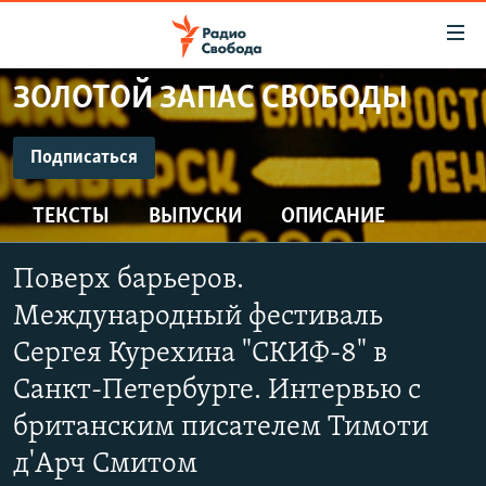
Ссылки
для
упрощенного
ЗОЛОТОЙ ЗАПАС СВОБОДЫ
ПРОГРАММЫ
доступа
ПОДКАСТЫ
Подписаться
Вернуться
к
ПОДПИСАТЬСЯ
АВТОРСКИЕ ПРОЕКТЫ
основному
ТЕКСТЫ
ВЫПУСКИ
ОПИСАНИЕ
ЦИТАТЫ СВОБОДЫ
содержанию
CastBox
Вернутся
МНЕНИЯ
Поверх барьеров.
к
КУЛЬТУРА
Международный фестиваль
главной
Подписаться
навигации
IDEL.РЕАЛИИ
Сергея Курехина "СКИФ-8" в
Вернутся
Санкт-Петербурге. Интервью с
КАВКАЗ.РЕАЛИИ
к
британским писателем Тимоти
СЕВЕР.РЕАЛИИ
поиску
д'Арч Смитом
СИБИРЬ.РЕАЛИИ