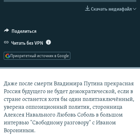
РАСПИСАНИЕ ВЕЩАНИЯ
Скачать медиафайл
ПОДПИШИТЕСЬ НА РАССЫЛКУ
Поделиться
СОЦИАЛЬНЫЕ СЕТИ
Читать без VPN
Приоритетный источник в Google
Все сайты РСЕ/РС
Даже после смерти Владимира Путина прекрасная
Россия будущего не будет демократической, если в
стране останется хотя бы один политзаключённый,
уверена оппозиционный политик, сторонница
Алексея Навального Любовь Соболь в большом
интервью "Свободному разговору" с Иваном
Ворониным.