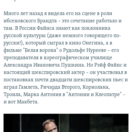
Много лет назад я видела его на сцене в роли
ибсеновского Брандта – это сочетание работало и
там. В России Файнса знают как поклонника
русской культуры (даже немного говорящего по-
русски!), который сыграл в кино Онегина, а в
фильме "Белая ворона" о Рудольфе Нурееве – его
преподавателя в хореографическом училище
Александра Ивановича Пушкина. Но Рэйф Файнс и
настоящий шекспировский актер – он участвовал в
постановках почти двадцати шекспировских пьес и
играл Гамлета, Ричарда Второго, Кориолана,
Троила, Марка Антония в "Антонии и Клеопатре" –
и вот Макбета.