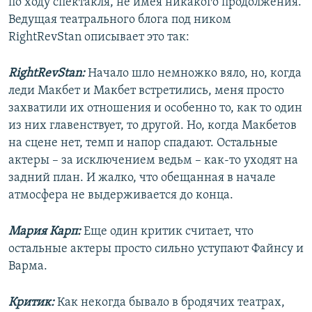
по ходу спектакля, не имея никакого продолжения.
Ведущая театрального блога под ником
RightRevStan описывает это так:
RightRevStan:
Начало шло немножко вяло, но, когда
леди Макбет и Макбет встретились, меня просто
захватили их отношения и особенно то, как то один
из них главенствует, то другой. Но, когда Макбетов
на сцене нет, темп и напор спадают. Остальные
актеры – за исключением ведьм – как-то уходят на
задний план. И жалко, что обещанная в начале
атмосфера не выдерживается до конца.
Мария Карп:
Еще один критик считает, что
остальные актеры просто сильно уступают Файнсу и
Варма.
Критик:
Как некогда бывало в бродячих театрах,