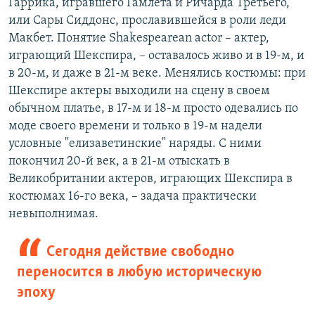
Гаррика, игравшего Гамлета и Ричарда Третьего,
или Сары Сиддонс, прославившейся в роли леди
Макбет. Понятие Shakespearean actor – актер,
играющий Шекспира, – оставалось живо и в 19-м, и
в 20-м, и даже в 21-м веке. Менялись костюмы: при
Шекспире актеры выходили на сцену в своем
обычном платье, в 17-м и 18-м просто одевались по
моде своего времени и только в 19-м надели
условные "елизаветинские" наряды. С ними
покончил 20-й век, а в 21-м отыскать в
Великобритании актеров, играющих Шекспира в
костюмах 16-го века, – задача практически
невыполнимая.
Сегодня действие свободно
переносится в любую историческую
эпоху