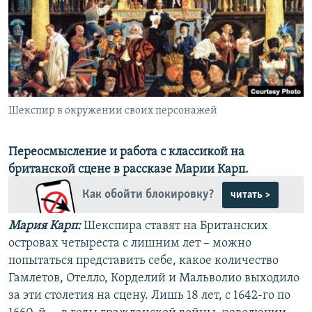
РАСПИСАНИЕ ВЕЩАНИЯ
ПОДПИШИТЕСЬ НА РАССЫЛКУ
СОЦИАЛЬНЫЕ СЕТИ
Шекспир в окружении своих персонажей
Переосмысление и работа с классикой на
британской сцене в рассказе Марии Карп.
Все сайты РСЕ/РС
Как обойти блокировку?
читать >
Мария Карп:
Шекспира ставят на Британских
островах четыреста с лишним лет – можно
попытаться представить себе, какое количество
Гамлетов, Отелло, Корделий и Мальволио выходило
за эти столетия на сцену. Лишь 18 лет, с 1642-го по