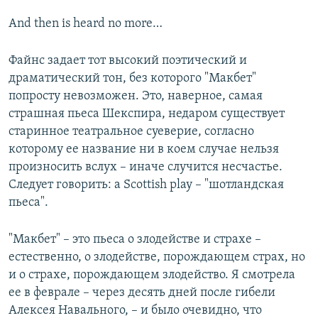
And then is heard no more…
Файнс задает тот высокий поэтический и
драматический тон, без которого "Макбет"
попросту невозможен. Это, наверное, самая
страшная пьеса Шекспира, недаром существует
старинное театральное суеверие, согласно
которому ее название ни в коем случае нельзя
произносить вслух – иначе случится несчастье.
Следует говорить: a Scottish play – "шотландская
пьеса".
"Макбет" – это пьеса о злодействе и страхе –
естественно, о злодействе, порождающем страх, но
и о страхе, порождающем злодейство. Я смотрела
ее в феврале – через десять дней после гибели
Алексея Навального, – и было очевидно, что