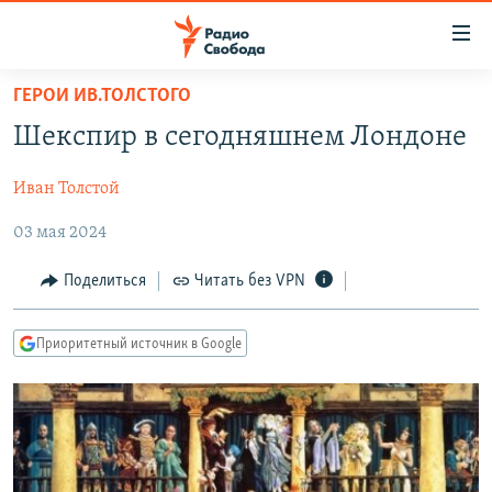
Ссылки
для
упрощенного
ГЕРОИ ИВ.ТОЛСТОГО
ПРОГРАММЫ
доступа
Шекспир в сегодняшнем Лондоне
ПОДКАСТЫ
Вернуться
к
Иван Толстой
АВТОРСКИЕ ПРОЕКТЫ
основному
03 мая 2024
ЦИТАТЫ СВОБОДЫ
содержанию
Вернутся
МНЕНИЯ
Поделиться
Читать без VPN
к
КУЛЬТУРА
главной
Приоритетный источник в Google
навигации
IDEL.РЕАЛИИ
Вернутся
КАВКАЗ.РЕАЛИИ
к
СЕВЕР.РЕАЛИИ
поиску
СИБИРЬ.РЕАЛИИ