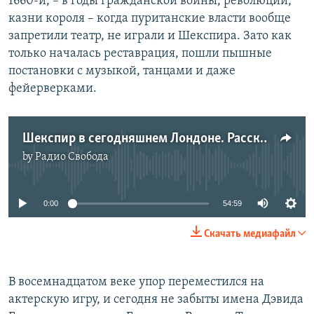
1660-й, – в годы гражданской войны, революции,
казни короля – когда пуританские власти вообще
запретили театр, не играли и Шекспира. Зато как
только началась реставрация, пошли пышные
постановки c музыкой, танцами и даже
фейерверками.
Шекспир в сегодняшнем Лондоне. Рассказывает Мария Карп. Париж в объятиях колец. Дискуссии о предстоящей Олимпиаде. Передает Мария Пита.
by
Радио Свобода
No media source currently available
0:00
54:59
Скачать медиафайл
В восемнадцатом веке упор переместился на
актерскую игру, и сегодня не забыты имена Дэвида