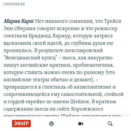
спектакля
Мария Карп:
Нет никакого сомнения, что Трейси
Энн Оберман говорит искренне и что режиссер
спектакля Бриджид Лармур, которую актриса
вдохновила своей идеей, до глубины души ею
прониклась. В результате шекспировский
"Венецианский купец" – пьеса, как аккуратно
пишут английские критики, проблематичная,
которую ставить можно очень по-разному (что
английские театры обычно и делают), –
превращается в спектакль об антисемитизме и
сопротивляющейся ему самостоятельной, стойкой
и гордой еврейке по имени Шейлок. В кратком
содержании пьесы на сайте Королевского
шекспировского театра Шейлок описывается так:
ЭФИР