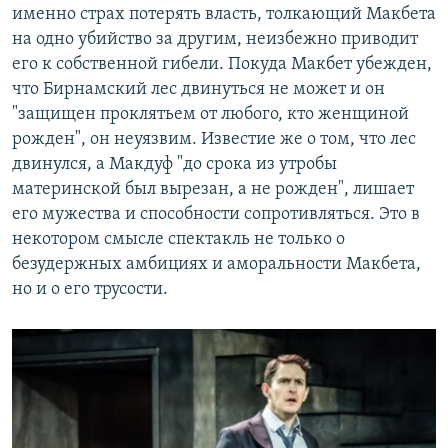
именно страх потерять власть, толкающий Макбета
на одно убийство за другим, неизбежно приводит
его к собственной гибели. Покуда Макбет убежден,
что Бирнамский лес двинуться не может и он
"защищен проклятьем от любого, кто женщиной
рожден", он неуязвим. Известие же о том, что лес
двинулся, а Макдуф "до срока из утробы
материнской был вырезан, а не рожден", лишает
его мужества и способности сопротивляться. Это в
некотором смысле спектакль не только о
безудержных амбициях и аморальности Макбета,
но и о его трусости.