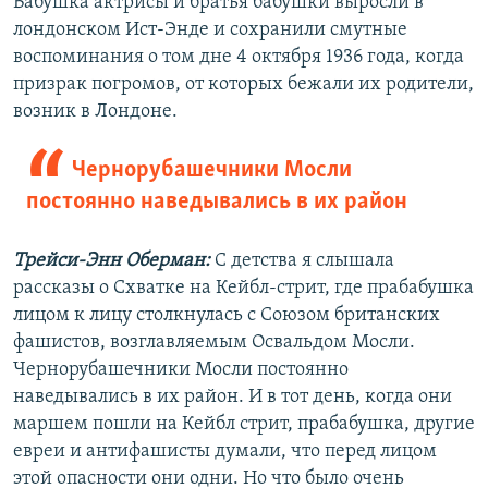
Бабушка актрисы и братья бабушки выросли в
лондонском Ист-Энде и сохранили смутные
воспоминания о том дне 4 октября 1936 года, когда
призрак погромов, от которых бежали их родители,
возник в Лондоне.
Чернорубашечники Мосли
постоянно наведывались в их район
Трейси-Энн Оберман:
С детства я слышала
рассказы о Схватке на Кейбл-стрит, где прабабушка
лицом к лицу столкнулась с Союзом британских
фашистов, возглавляемым Освальдом Мосли.
Чернорубашечники Мосли постоянно
наведывались в их район. И в тот день, когда они
маршем пошли на Кейбл стрит, прабабушка, другие
евреи и антифашисты думали, что перед лицом
этой опасности они одни. Но что было очень