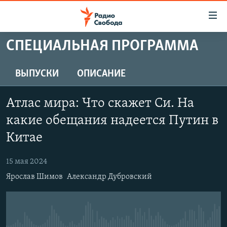
Ссылки
для
упрощенного
СПЕЦИАЛЬНАЯ ПРОГРАММА
ПРОГРАММЫ
доступа
ПОДКАСТЫ
ВЫПУСКИ
ОПИСАНИЕ
Вернуться
к
АВТОРСКИЕ ПРОЕКТЫ
основному
Атлас мира: Что скажет Си. На
ЦИТАТЫ СВОБОДЫ
содержанию
какие обещания надеется Путин в
Вернутся
МНЕНИЯ
Китае
к
КУЛЬТУРА
главной
15 мая 2024
навигации
IDEL.РЕАЛИИ
Вернутся
Ярослав Шимов
Александр Дубровский
КАВКАЗ.РЕАЛИИ
к
СЕВЕР.РЕАЛИИ
поиску
СИБИРЬ.РЕАЛИИ