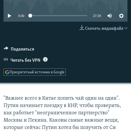
No media source currently available
РАСПИСАНИЕ ВЕЩАНИЯ
ПОДПИШИТЕСЬ НА РАССЫЛКУ
0:00
27:29
Скачать медиафайл
СОЦИАЛЬНЫЕ СЕТИ
Поделиться
Читать без VPN
Все сайты РСЕ/РС
Приоритетный источник в Google
"Важнее всего в Китае попить чай один на один".
Путин начинает поездку в КНР, чтобы проверить,
как работает "неограниченное партнерство"
Москвы и Пекина. Каковы самые важные вещи,
которые сейчас Путин хотел бы получить от Си