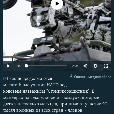
No media source currently available
РАСПИСАНИЕ ВЕЩАНИЯ
ПОДПИШИТЕСЬ НА РАССЫЛКУ
СОЦИАЛЬНЫЕ СЕТИ
Все сайты РСЕ/РС
Auto
0:00
2:09
240p
Скачать медиафайл
В Европе продолжаются
360p
масштабные учения НАТО под
кодовым названием "Стойкий защитник". В
480p
маневрах на земле, море и в воздухе, которые
720p
длятся несколько месяцев, принимают участие 90
1080p
тысяч военных из всех стран – членов