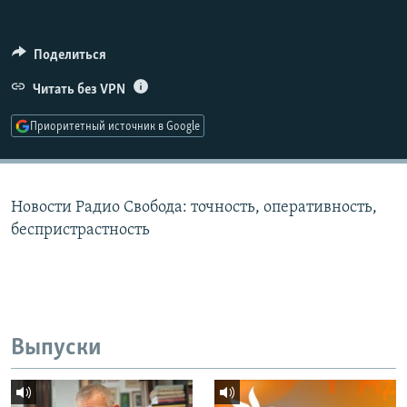
РАСПИСАНИЕ ВЕЩАНИЯ
ПОДПИШИТЕСЬ НА РАССЫЛКУ
Поделиться
Читать без VPN
СОЦИАЛЬНЫЕ СЕТИ
Приоритетный источник в Google
Новости Радио Свобода: точность, оперативность,
Все сайты РСЕ/РС
беспристрастность
Выпуски