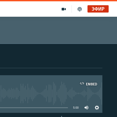
ЭФИР
EMBED
able
5:00