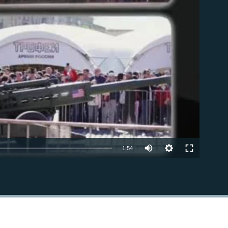
able
Auto
1:54
240p
EMBED
360p
480p
720p