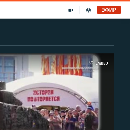
ЭФИР
EMBED