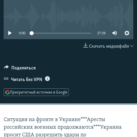
РАСПИСАНИЕ ВЕЩАНИЯ
ПОДПИШИТЕСЬ НА РАССЫЛКУ
No media source currently available
СОЦИАЛЬНЫЕ СЕТИ
0:00
27:29
Скачать медиафайл
Поделиться
Все сайты РСЕ/РС
Читать без VPN
Приоритетный источник в Google
Ситуация на фронте в Украине***Аресты
российских военных продолжаются***Украина
просит США разрешить удары по