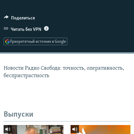
РАСПИСАНИЕ ВЕЩАНИЯ
ПОДПИШИТЕСЬ НА РАССЫЛКУ
Поделиться
Читать без VPN
СОЦИАЛЬНЫЕ СЕТИ
Приоритетный источник в Google
Новости Радио Свобода: точность, оперативность,
Все сайты РСЕ/РС
беспристрастность
Выпуски