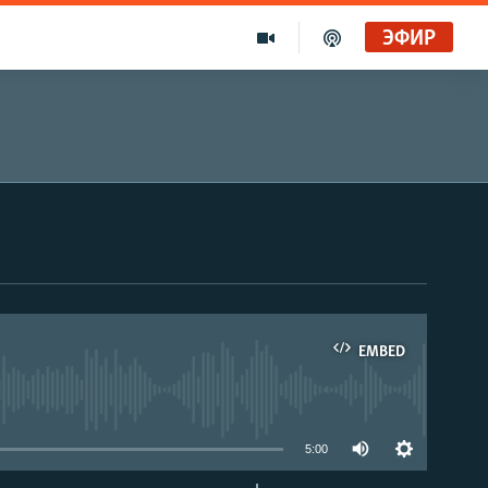
ЭФИР
EMBED
able
5:00