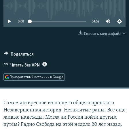
РАСПИСАНИЕ ВЕЩАНИЯ
No media source currently available
ПОДПИШИТЕСЬ НА РАССЫЛКУ
0:00
54:59
СОЦИАЛЬНЫЕ СЕТИ
Скачать медиафайл
Поделиться
Читать без VPN
Все сайты РСЕ/РС
Приоритетный источник в Google
Самое интересное из нашего общего прошлого.
Незавершенная история. Незажитые раны. Все еще
живые надежды. Могла ли Россия пойти другим
путем? Радио Свобода на этой неделе 20 лет назад.