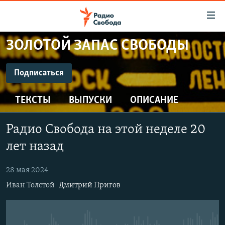
Ссылки
для
упрощенного
ЗОЛОТОЙ ЗАПАС СВОБОДЫ
ПРОГРАММЫ
доступа
ПОДКАСТЫ
Подписаться
Вернуться
к
ПОДПИСАТЬСЯ
АВТОРСКИЕ ПРОЕКТЫ
основному
ТЕКСТЫ
ВЫПУСКИ
ОПИСАНИЕ
ЦИТАТЫ СВОБОДЫ
содержанию
CastBox
Вернутся
МНЕНИЯ
Радио Свобода на этой неделе 20
к
КУЛЬТУРА
лет назад
главной
Подписаться
навигации
IDEL.РЕАЛИИ
28 мая 2024
Вернутся
КАВКАЗ.РЕАЛИИ
Иван Толстой
Дмитрий Пригов
к
СЕВЕР.РЕАЛИИ
поиску
СИБИРЬ.РЕАЛИИ