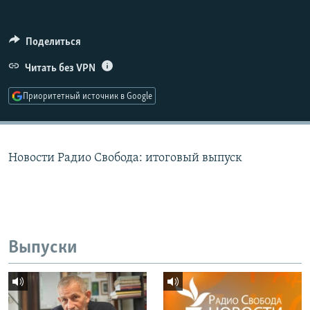
РАСПИСАНИЕ ВЕЩАНИЯ
ПОДПИШИТЕСЬ НА РАССЫЛКУ
Поделиться
Читать без VPN
СОЦИАЛЬНЫЕ СЕТИ
Приоритетный источник в Google
Новости Радио Свобода: итоговый выпуск
Все сайты РСЕ/РС
Выпуски