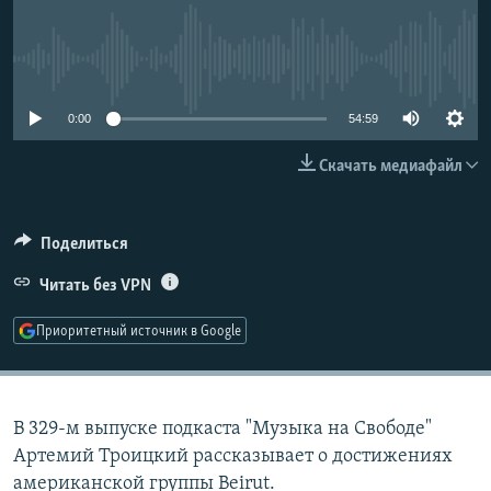
РАСПИСАНИЕ ВЕЩАНИЯ
ПОДПИШИТЕСЬ НА РАССЫЛКУ
No media source currently available
СОЦИАЛЬНЫЕ СЕТИ
0:00
54:59
Скачать медиафайл
Поделиться
Все сайты РСЕ/РС
Читать без VPN
Приоритетный источник в Google
В 329-м выпуске подкаста "Музыка на Свободе"
Артемий Троицкий рассказывает о достижениях
американской группы Beirut.