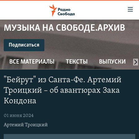
Ссылки
для
упрощенного
МУЗЫКА НА СВОБОДЕ.АРХИВ
ПРОГРАММЫ
доступа
ПОДКАСТЫ
Подписаться
Вернуться
к
ПОДПИСАТЬСЯ
АВТОРСКИЕ ПРОЕКТЫ
основному
ВСЕ МАТЕРИАЛЫ
ТЕКСТЫ
ВЫПУСКИ
ЦИТАТЫ СВОБОДЫ
содержанию
CastBox
Вернутся
МНЕНИЯ
"Бейрут" из Санта-Фе. Артемий
к
КУЛЬТУРА
Троицкий – об авантюрах Зака
главной
Подписаться
навигации
IDEL.РЕАЛИИ
Кондона
Вернутся
КАВКАЗ.РЕАЛИИ
к
01 июня 2024
СЕВЕР.РЕАЛИИ
поиску
Артемий Троицкий
СИБИРЬ.РЕАЛИИ