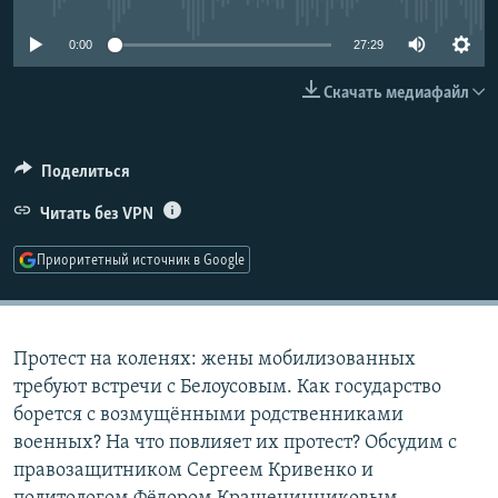
РАСПИСАНИЕ ВЕЩАНИЯ
0:00
27:29
ПОДПИШИТЕСЬ НА РАССЫЛКУ
Скачать медиафайл
СОЦИАЛЬНЫЕ СЕТИ
Поделиться
Читать без VPN
Приоритетный источник в Google
Все сайты РСЕ/РС
Протест на коленях: жены мобилизованных
требуют встречи с Белоусовым. Как государство
борется с возмущёнными родственниками
военных? На что повлияет их протест? Обсудим с
правозащитником Сергеем Кривенко и