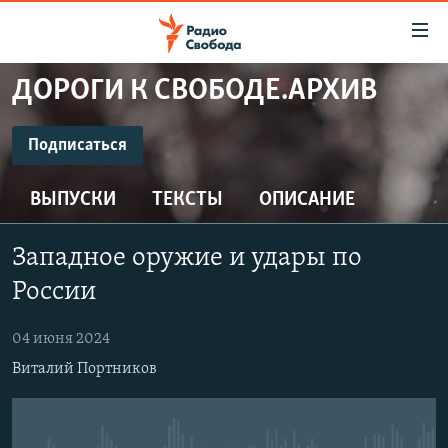
Ссылки
для
упрощенного
ДОРОГИ К СВОБОДЕ.АРХИВ
ПРОГРАММЫ
доступа
ПОДКАСТЫ
Подписаться
Вернуться
к
ПОДПИСАТЬСЯ
АВТОРСКИЕ ПРОЕКТЫ
основному
ВЫПУСКИ
ТЕКСТЫ
ОПИСАНИЕ
ЦИТАТЫ СВОБОДЫ
содержанию
CastBox
Вернутся
МНЕНИЯ
Западное оружие и удары по
к
КУЛЬТУРА
России
главной
Подписаться
навигации
IDEL.РЕАЛИИ
04 июня 2024
Вернутся
КАВКАЗ.РЕАЛИИ
Виталий Портников
к
СЕВЕР.РЕАЛИИ
поиску
СИБИРЬ.РЕАЛИИ