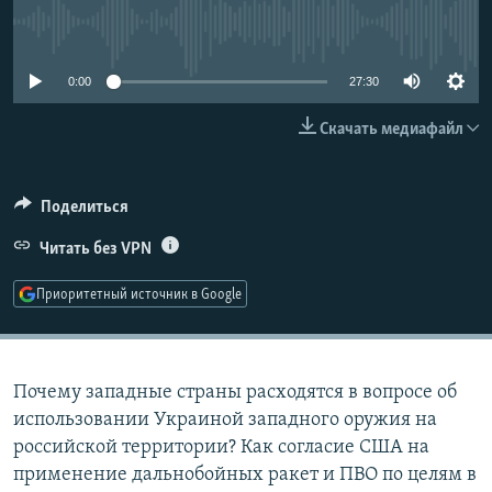
РАСПИСАНИЕ ВЕЩАНИЯ
No media source currently available
ПОДПИШИТЕСЬ НА РАССЫЛКУ
0:00
27:30
СОЦИАЛЬНЫЕ СЕТИ
Скачать медиафайл
Поделиться
Читать без VPN
Все сайты РСЕ/РС
Приоритетный источник в Google
Почему западные страны расходятся в вопросе об
использовании Украиной западного оружия на
российской территории? Как согласие США на
применение дальнобойных ракет и ПВО по целям в