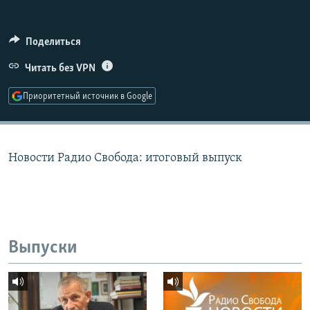
РАСПИСАНИЕ ВЕЩАНИЯ
ПОДПИШИТЕСЬ НА РАССЫЛКУ
Поделиться
Читать без VPN
СОЦИАЛЬНЫЕ СЕТИ
Приоритетный источник в Google
Новости Радио Свобода: итоговый выпуск
Все сайты РСЕ/РС
Выпуски