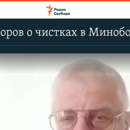
оров о чистках в Миноб