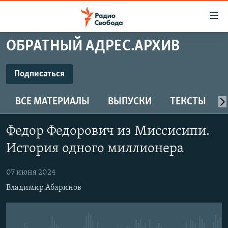
Ссылки
для
упрощенного
ОБРАТНЫЙ АДРЕС.АРХИВ
ПРОГРАММЫ
доступа
ПОДКАСТЫ
Подписаться
Вернуться
к
ПОДПИСАТЬСЯ
АВТОРСКИЕ ПРОЕКТЫ
основному
ВСЕ МАТЕРИАЛЫ
ВЫПУСКИ
ТЕКСТЫ
ЦИТАТЫ СВОБОДЫ
содержанию
Spotify
Вернутся
МНЕНИЯ
Федор Федорович из Миссисипи.
к
КУЛЬТУРА
История одного миллионера
главной
CastBox
навигации
IDEL.РЕАЛИИ
07 июня 2024
Вернутся
КАВКАЗ.РЕАЛИИ
Подписаться
Владимир Абаринов
к
СЕВЕР.РЕАЛИИ
поиску
СИБИРЬ.РЕАЛИИ