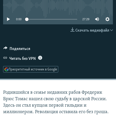
РАСПИСАНИЕ ВЕЩАНИЯ
No media source currently available
ПОДПИШИТЕСЬ НА РАССЫЛКУ
0:00
27:29
СОЦИАЛЬНЫЕ СЕТИ
Скачать медиафайл
Поделиться
Читать без VPN
Все сайты РСЕ/РС
Приоритетный источник в Google
Родившийся в семье недавних рабов Фредерик
Брюс Томас нашел свою судьбу в царской России.
Здесь он стал купцом первой гильдии и
миллионером. Революция оставила его без гроша.