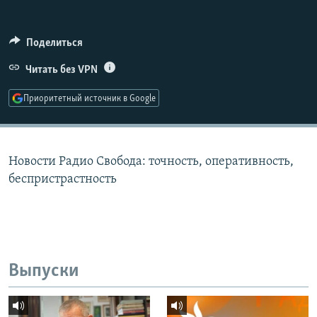
РАСПИСАНИЕ ВЕЩАНИЯ
ПОДПИШИТЕСЬ НА РАССЫЛКУ
Поделиться
Читать без VPN
СОЦИАЛЬНЫЕ СЕТИ
Приоритетный источник в Google
Новости Радио Свобода: точность, оперативность,
Все сайты РСЕ/РС
беспристрастность
Выпуски