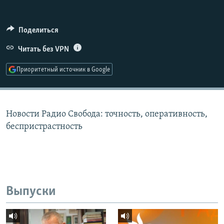
РАСПИСАНИЕ ВЕЩАНИЯ
ПОДПИШИТЕСЬ НА РАССЫЛКУ
Поделиться
Читать без VPN
СОЦИАЛЬНЫЕ СЕТИ
Приоритетный источник в Google
Новости Радио Свобода: точность, оперативность,
Все сайты РСЕ/РС
беспристрастность
Выпуски