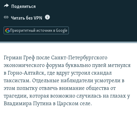
РАСПИСАНИЕ ВЕЩАНИЯ
Поделиться
ПОДПИШИТЕСЬ НА РАССЫЛКУ
Читать без VPN
Приоритетный источник в Google
СОЦИАЛЬНЫЕ СЕТИ
Герман Греф после Санкт-Петербургского
экономического форума буквально пулей метнулся
в Горно-Алтайск, где вдруг устроил скандал
Все сайты РСЕ/РС
таксистам. Отдельные наблюдатели усмотрели в
этом попытку отвлечь внимание общества от
трагедии, которая возможно случилась на глазах у
Владимира Путина в Царском селе.