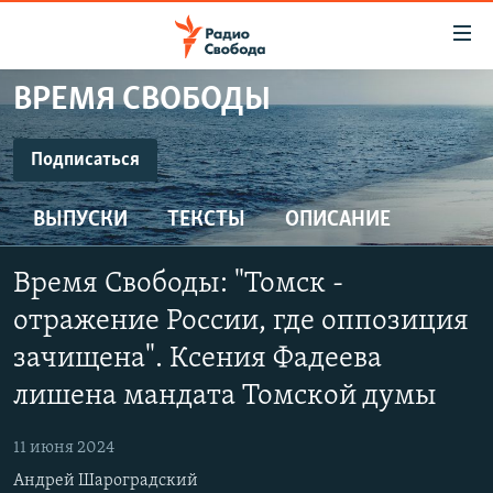
Ссылки
для
упрощенного
ВРЕМЯ СВОБОДЫ
ПРОГРАММЫ
доступа
ПОДКАСТЫ
Подписаться
Вернуться
к
ПОДПИСАТЬСЯ
АВТОРСКИЕ ПРОЕКТЫ
основному
ВЫПУСКИ
ТЕКСТЫ
ОПИСАНИЕ
ЦИТАТЫ СВОБОДЫ
содержанию
SoundCloud
Вернутся
МНЕНИЯ
Время Свободы: "Томск -
к
КУЛЬТУРА
отражение России, где оппозиция
главной
CastBox
навигации
IDEL.РЕАЛИИ
зачищена". Ксения Фадеева
Вернутся
лишена мандата Томской думы
КАВКАЗ.РЕАЛИИ
YouTube
к
СЕВЕР.РЕАЛИИ
поиску
11 июня 2024
Подписаться
СИБИРЬ.РЕАЛИИ
Андрей Шароградский