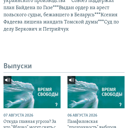
украинского производства***Совбез поддержал
план Байдена по Газе***Выдан ордер на арест
польского судьи, бежавшего в Беларусь***Ксения
Фадеева лишена мандата Томской думы***Суд по
делу Беркович и Петрийчук
Выпуски
07 АВГУСТА 2026
06 АВГУСТА 2026
Откуда главная угроза? За
Памфиловская
что "Яблоко" могут снять с
"прозрачность" выборов,